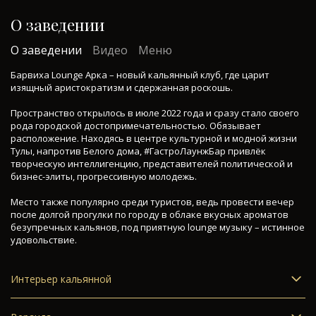
О заведении
О заведении
Видео
Меню
Барвиха Lounge Арка – новый кальянный клуб, где царит
изящный аристократизм и сдержанная роскошь.
Пространство открылось в июле 2022 года и сразу стало своего
рода городской достопримечательностью. Обязывает
расположение. Находясь в центре культурной и модной жизни
Тулы, напротив Белого дома, #ГастроЛаунжБар привлёк
творческую интеллигенцию, представителей политической и
бизнес-элиты, прогрессивную молодежь.
Место также популярно среди туристов, ведь провести вечер
после долгой прогулки по городу в облаке вкусных ароматов
безупречных кальянов, под приятную lounge музыку – истинное
удовольствие.
Интерьер кальянной
Гордость ресторана – коллекция работ современных
художников, которая оживляет интерьер. Основной зал