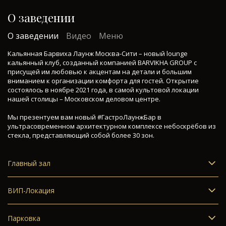
О заведении
О заведении
Видео
Меню
Кальянная Барвиха Лаунж Москва-Сити – новый lounge
кальянный клуб, созданный компанией BARVIKHA GROUP с
присущей им любовью к акцентам на детали и большим
вниманием к организации комфорта для гостей. Открытие
состоялось в ноябре 2021 года, в самой культовой локации
нашей столицы – Московском деловом центре.
Мы презентуем вам новый #ГастроЛаунжБар в
ультрасовременном архитектурном комплексе небоскрёбов из
стекла, представляющий собой более 30 зон.
Главный зал
Главный зал имеет отличительные элементы именно наших
кальянных клубов, такие как мраморная фотозона, авторская
ВИП-Локация
мебель и прекрасные картины, полюбившиеся гостям. Для
ВИП-локация. Мы знаем, как важно в наши дни иметь
проведения мероприятий сконструирована сцена. Живой звук –
возможность провести время в уединении. С этой целью часть
изюминка кальянной рядом с метро Деловой центр.
Парковка
зон являются вип-комнатами, оборудованными игровыми