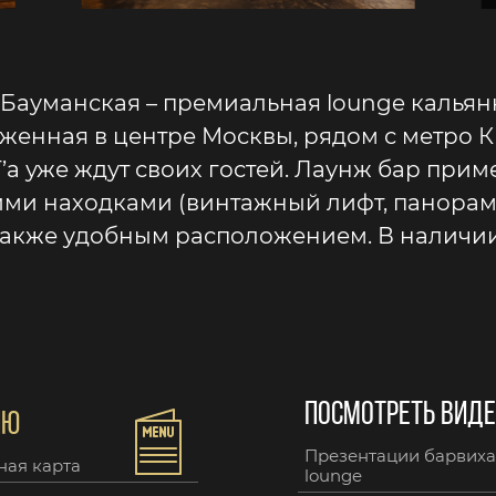
Бауманская – премиальная lounge кальян
оженная в центре Москвы, рядом с метро 
T’a уже ждут своих гостей. Лаунж бар прим
и находками (винтажный лифт, панорамн
также удобным расположением. В наличии
ПОСМОТРЕТЬ ВИД
НЮ
Презентации барвиха
ная карта
lounge